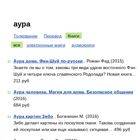
аура
Толкование
Перевод
Книги
все
электронные книги
аудиокниги
Аура дома. Фен-Шуй по-русски
, Роман Фад (2015)
31
Знаете ли вы о том, каковы три вида удачи восточного Фэн-
Шуй и четыре ключа славянского Родолада? Новая книга…
211 руб
Аура человека. Магия для дома. Безопасное общение
32
(2016)
684 руб
Аура картин Зибо
, Богачихин М. (2016)
33
Зибо делает картины из лоскутков ткани. Такова созданная
ей лоскутная или как еще называют, ситцевая… 496 руб