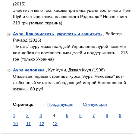
(2015)
Знаете ли вы о том, каковы три вида удачи восточного Фэн-
Шуй и четыре ключа славянского Родолада? Новая книга…
319 грн (только Украина)
Аура. Как очистить, укрепить и защитить
, Вебстер
39
Ричард (2015)
`Читать` ауру может каждый! Управление аурой поможет
вам добиться поставленных целей и поддерживать… 215
грн (только Украина)
Аура человека
, Кут Хуми, Джвал Кхул (1998)
40
Откоывая первые страницы курса "Ауры Человека" воз-
любленный читатель обладающий искрой Божественной
жизни… 80 руб
Страницы
←
Предыдущая
Следующая
→
1
2
3
4
5
6
7
8
9
10
11
12
13