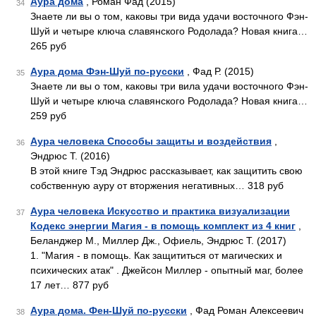
Аура дома
, Роман Фад (2015)
34
Знаете ли вы о том, каковы три вида удачи восточного Фэн-
Шуй и четыре ключа славянского Родолада? Новая книга…
265 руб
Аура дома Фэн-Шуй по-русски
, Фад Р. (2015)
35
Знаете ли вы о том, каковы три вила удачи восточного Фэн-
Шуй и четыре ключа славянского Родолада? Новая книга…
259 руб
Аура человека Способы защиты и воздействия
,
36
Эндрюс Т. (2016)
В этой книге Тэд Эндрюс рассказывает, как защитить свою
собственную ауру от вторжения негативных… 318 руб
Аура человека Искусство и практика визуализации
37
Кодекс энергии Магия - в помощь комплект из 4 книг
,
Беланджер М., Миллер Дж., Офиель, Эндрюс Т. (2017)
1. "Магия - в помощь. Как защититься от магических и
психических атак" . Джейсон Миллер - опытный маг, более
17 лет… 877 руб
Аура дома. Фен-Шуй по-русски
, Фад Роман Алексеевич
38